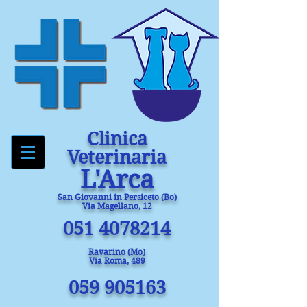
Clinica
Veterinaria
L'Arca
San Giovanni in Persiceto (Bo)
Via Magellano, 12
051 4078214
Ravarino (Mo)
Via Roma, 489
059 905163