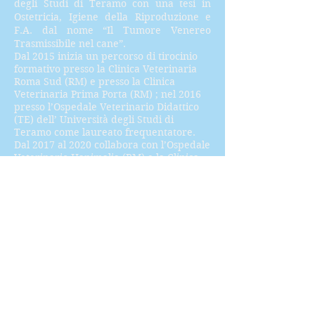
degli Studi di Teramo con una tesi in
Ostetricia, Igiene della Riproduzione e
F.A. dal nome “Il Tumore Venereo
Trasmissibile nel cane”.
Dal 2015 inizia un percorso di tirocinio
formativo presso la Clinica Veterinaria
Roma Sud (RM) e presso la Clinica
Veterinaria Prima Porta (RM) ; nel 2016
presso l’Ospedale Veterinario Didattico
(TE) dell’ Università degli Studi di
Teramo come laureato frequentatore.
Dal 2017 al 2020 collabora con l’Ospedale
Veterinario Hanimalia (RM) e la Clinica
Veterinaria Vescovio (RM). Da febbraio
2021 entra far parte dello staff della
Clinica Veterinaria L’Arca dove
attualmente ricopre il ruolo di Tecnico
Veterinario.
Dimostrando interesse nel campo della
fisioterapia, nel 2019 consegue il titolo di
Fisio-Riabilitatore partecipando al corso
di Perfezionamento “RIABILITAZIONE
VETERINARIA” presso la Facoltà di
Medicina Veterinaria degli Studi di
Teramo.