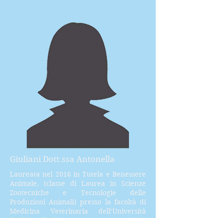
Giuliani Dott.ssa Antonella
Laureata nel 2016 in Tutela e Benessere
Animale, (classe di Laurea in Scienze
Zootecniche e Tecnologie delle
Produzioni Animali) presso la facoltà di
Medicina Veterinaria dell’Università